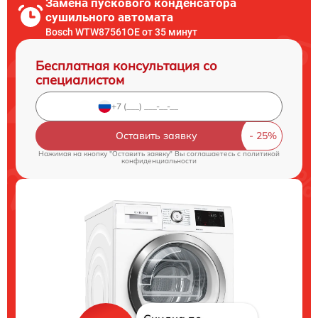
Замена пускового конденсатора
сушильного автомата
Bosch WTW87561OE от 35 минут
Бесплатная консультация со
специалистом
Оставить заявку
Нажимая на кнопку "Оставить заявку" Вы соглашаетесь c
политикой
конфиденциальности