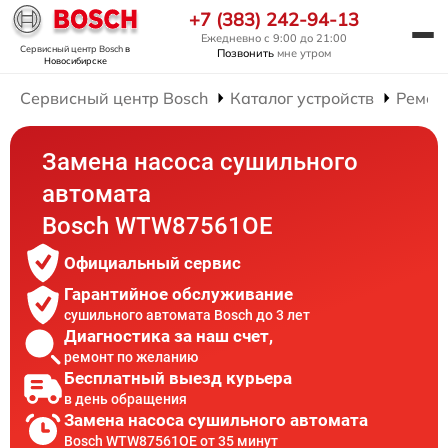
+7 (383) 242-94-13
Ежедневно с 9:00 до 21:00
Сервисный центр Bosch
в
Позвонить
мне утром
Новосибирске
Сервисный центр Bosch
Каталог устройств
Ремон
Замена насоса сушильного
автомата
Bosch WTW87561OE
Официальный сервис
Гарантийное обслуживание
сушильного автомата Bosch до 3 лет
Диагностика за наш счет,
ремонт по желанию
Бесплатный выезд курьера
в день обращения
Замена насоса сушильного автомата
Bosch WTW87561OE от 35 минут