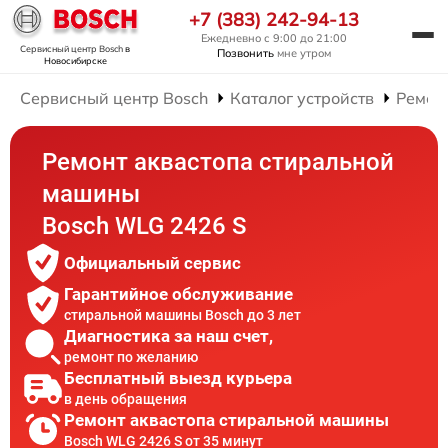
+7 (383) 242-94-13
Ежедневно с 9:00 до 21:00
Сервисный центр Bosch
в
Позвонить
мне утром
Новосибирске
Сервисный центр Bosch
Каталог устройств
Ремон
Ремонт аквастопа стиральной
машины
Bosch WLG 2426 S
Официальный сервис
Гарантийное обслуживание
стиральной машины Bosch до 3 лет
Диагностика за наш счет,
ремонт по желанию
Бесплатный выезд курьера
в день обращения
Ремонт аквастопа стиральной машины
Bosch WLG 2426 S от 35 минут