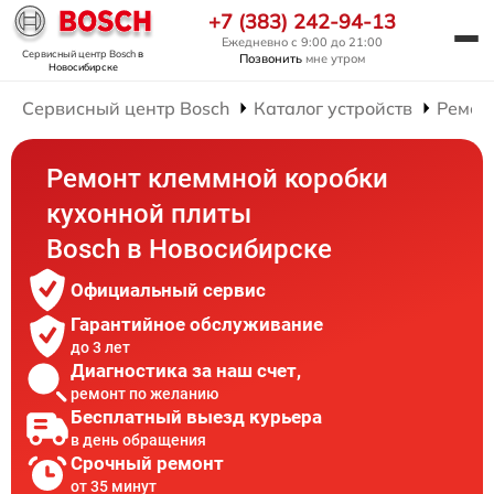
+7 (383) 242-94-13
Ежедневно с 9:00 до 21:00
Сервисный центр Bosch
в
Позвонить
мне утром
Новосибирске
Сервисный центр Bosch
Каталог устройств
Ремон
Ремонт клеммной коробки
кухонной плиты
Bosch в Новосибирске
Официальный сервис
Гарантийное обслуживание
до 3 лет
Диагностика за наш счет,
ремонт по желанию
Бесплатный выезд курьера
в день обращения
Срочный ремонт
от 35 минут