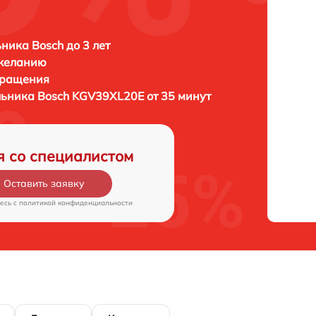
ника Bosch до 3 лет
 желанию
бращения
льника
Bosch KGV39XL20E от 35 минут
я со специалистом
Оставить заявку
есь c
политикой конфиденциальности