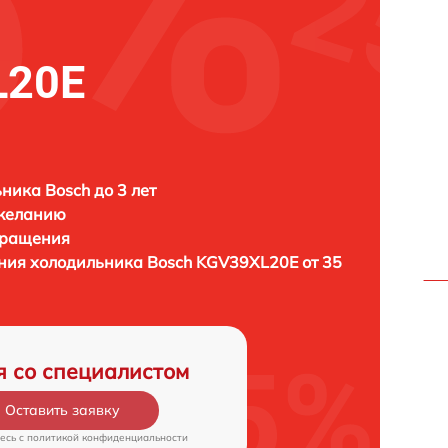
L20E
ника Bosch до 3 лет
 желанию
бращения
ения холодильника
Bosch KGV39XL20E от 35
я со специалистом
Оставить заявку
есь c
политикой конфиденциальности