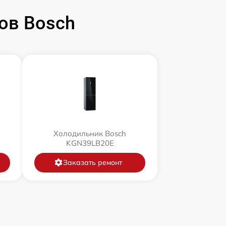
ов Bosch
Холодильник Bosch
KGN39LB20E
Заказать ремонт