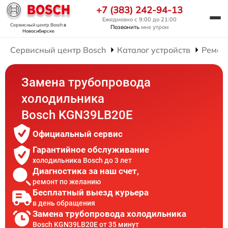
+7 (383) 242-94-13
Ежедневно с 9:00 до 21:00
Сервисный центр Bosch
в
Позвонить
мне утром
Новосибирске
Сервисный центр Bosch
Каталог устройств
Ремон
Замена трубопровода
холодильника
Bosch KGN39LB20E
Официальный сервис
Гарантийное обслуживание
холодильника Bosch до 3 лет
Диагностика за наш счет,
ремонт по желанию
Бесплатный выезд курьера
в день обращения
Замена трубопровода холодильника
Bosch KGN39LB20E от 35 минут