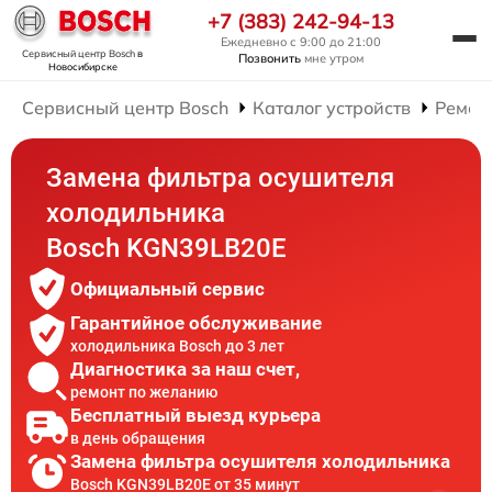
+7 (383) 242-94-13
Ежедневно с 9:00 до 21:00
Сервисный центр Bosch
в
Позвонить
мне утром
Новосибирске
Сервисный центр Bosch
Каталог устройств
Ремон
Замена фильтра осушителя
холодильника
Bosch KGN39LB20E
Официальный сервис
Гарантийное обслуживание
холодильника Bosch до 3 лет
Диагностика за наш счет,
ремонт по желанию
Бесплатный выезд курьера
в день обращения
Замена фильтра осушителя холодильника
Bosch KGN39LB20E от 35 минут