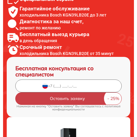
Гарантийное обслуживание
холодильника Bosch KGN39LB20E до 3 лет
Диагностика за наш счет,
ремонт по желанию
Бесплатный выезд курьера
в день обращения
Срочный ремонт
холодильника Bosch KGN39LB20E от 35 минут
Бесплатная консультация со
специалистом
Оставить заявку
Нажимая на кнопку "Оставить заявку" Вы соглашаетесь c
политикой
конфиденциальности