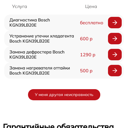
Услуга
Цена
Диагностика Bosch
бесплатно
KGN39LB20E
Устранение утечки хладагента
600 р
Bosch KGN39LB20E
Замена дефростера Bosch
1290 р
KGN39LB20E
Замена нагревателя оттайки
500 р
Bosch KGN39LB20E
У меня другая неисправность
Гарантийные обязательства