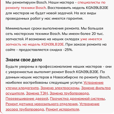
Мы ремонтируем Bosch. Наши мастера -
специалисты по
ремонту техники Bosch
. Восстановить модель KGN39LB20E
для мастеров не будет новой задачей. На все виды
проведенных работ у нас имеется гарантия.
Минимальные сроки выполнения ремонта. Мы большая
сеть мастерских техники Bosch. Мы имеем более 20 тыс.
запчастей. И возможно на наших складах
уже имеется
запчасть на модель KGN39LB20E
. При заказе ремонта на
сайте - предоставляется скидка -25%.
Знаем свое дело
Будьте уверены в профессионализме наших мастеров - они
с уверенностью выполнят ремонт Bosch KGN39LB20E. По
данным наших мастеров в Новосибирске по ремонту Bosch,
наиболее востребованы следующие услуги:
Устранение
утечки хладагента
,
Замена электросхемы
,
Замена фильтра
осушителя
,
Замена ТЭН
,
Замена трубопровода
,
Перевешивание дверей
,
Прочистка дренажной системы
,
Ремонт датчика морозильного отделения
,
Устранение
засора трубопровода
,
Ремонт испарителя
.