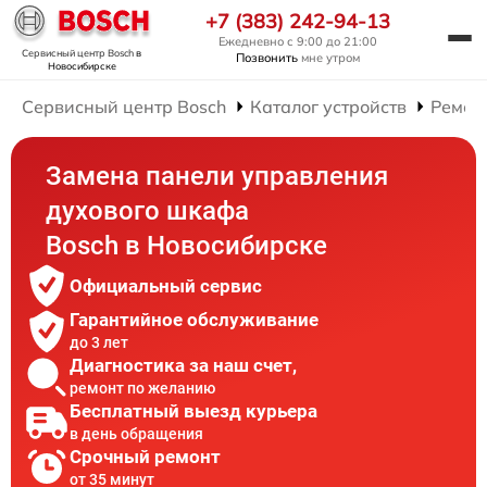
+7 (383) 242-94-13
Ежедневно с 9:00 до 21:00
Сервисный центр Bosch
в
Позвонить
мне утром
Новосибирске
Сервисный центр Bosch
Каталог устройств
Ремон
Замена панели управления
духового шкафа
Bosch в Новосибирске
Официальный сервис
Гарантийное обслуживание
до 3 лет
Диагностика за наш счет,
ремонт по желанию
Бесплатный выезд курьера
в день обращения
Срочный ремонт
от 35 минут